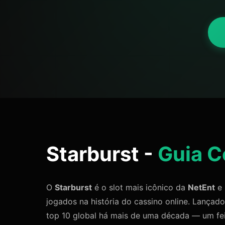
Starburst -
Guia C
O
Starburst
é o slot mais icônico da
NetEnt
e 
jogados na história do cassino online. Lança
top 10 global há mais de uma década — um fei