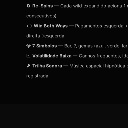
🔄
Re-Spins
— Cada wild expandido aciona 1 r
consecutivos)
↔️
Win Both Ways
— Pagamentos esquerda→d
direita→esquerda
💎
7 Símbolos
— Bar, 7, gemas (azul, verde, lar
📉
Volatilidade Baixa
— Ganhos frequentes, ide
🎵
Trilha Sonora
— Música espacial hipnótica 
registrada