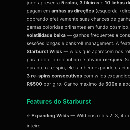
jogo apresenta
5 rolos
,
3 fileiras
e
10 linhas 
pagam em
ambas as direções
(esquerda→direi
dobrando efetivamente suas chances de ganha
gemas coloridas brilhantes em fundo cósmico
volatilidade baixa
— ganhos frequentes e consi
sessões longas e bankroll management. A featu
Starburst Wilds
— wilds que aparecem nos rol
para cobrir o rolo inteiro e ativam
re-spins
. S
durante o re-spin, ele também expande e acio
3 re-spins consecutivos
com wilds expandido
R$500
por giro. Ganho máximo de
500x
a apo
Features do Starburst
⭐
Expanding Wilds
— Wild nos rolos 2, 3, 4 e
inteiro