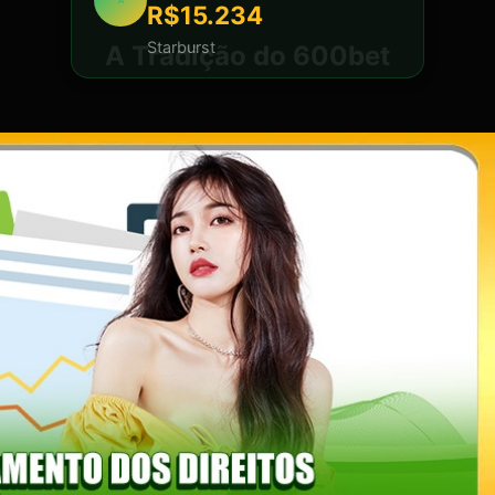
R$15.234
Starburst
A Tradição do
600bet