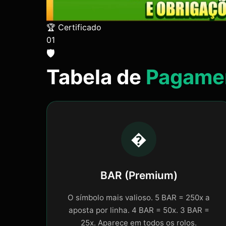
🏆 Certificado
01
🛡️
Tabela de
Pagame
�
BAR (Premium)
O símbolo mais valioso. 5 BAR = 250x a
aposta por linha. 4 BAR = 50x. 3 BAR =
25x. Aparece em todos os rolos.