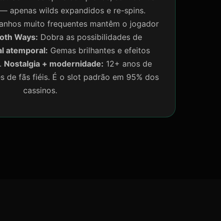
— apenas wilds expandidos e re-spins.
nhos muito frequentes mantêm o jogador
oth Ways:
Dobra as possibilidades de
al atemporal:
Gemas brilhantes e efeitos
.
Nostalgia + modernidade:
12+ anos de
 de fãs fiéis. É o slot padrão em 95% dos
cassinos.