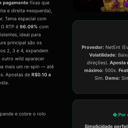
de pagamento
fixas que
ta e direita→esquerda),
r. Tema espacial com
. O RTP é
96.09%
com
stentes, ideal para
re principal são os
Provedor:
NetEnt (Ev
os 2, 3 e 4, expandem
Volatilidade:
Baix
e outro wild aparecer
direções).
Aposta 
na mais um re-spin — até
máximo:
500x.
Feat
s. Apostas de
R$0.10 a
Sim.
Demo:
Si
sta.
xpande e cobre o rolo
� Por 
Simplicidade perfei