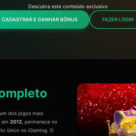
Descubra este conteúdo exclusivo
CADASTRAR E GANHAR BÔNUS
FAZER LOGIN
ompleto
um dos jogos mais
do em
2012
, permanece no
to único no iGaming. O