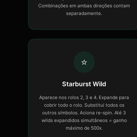
Combinações em ambas direções contam
separadamente.
⭐
Starburst Wild
Aparece nos rolos 2, 3 e 4. Expande para
cobrir todo o rolo. Substitui todos os
outros símbolos. Aciona re-spin. Até 3
wilds expandidos simultâneos = ganho
máximo de 500x.