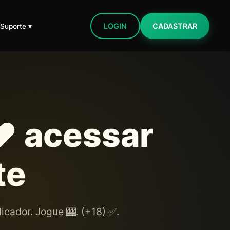
LOGIN
CADASTRAR
 Suporte ▾
️ acessar
te
cador. Jogue 🎰. (+18) ✅.