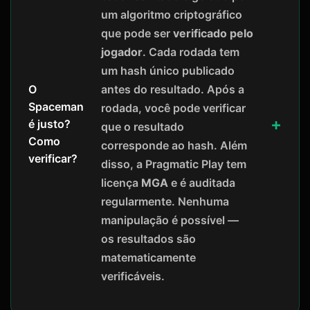
um algoritmo criptográfico
que pode ser
verificado pelo
jogador
. Cada rodada tem
um hash único publicado
antes do resultado. Após a
O
Spaceman
rodada, você pode verificar
é justo?
que o resultado
Como
corresponde ao hash. Além
verificar?
disso, a Pragmatic Play tem
licença
MGA
e é auditada
regularmente. Nenhuma
manipulação é possível —
os resultados são
matematicamente
verificáveis.