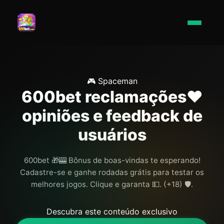
🎮 Spaceman
600bet reclamações❤️
opiniões e feedback de
usuários
600bet 🎁🎰 Bônus de boas-vindas te esperando!
Cadastre-se e ganhe rodadas grátis para testar os
melhores jogos. Clique e garanta 💵. (+18) 🛡️.
Descubra este conteúdo exclusivo