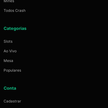
Mines
Todos Crash
Categorias
Slots
Ao Vivo
Mesa
Populares
Conta
Cadastrar