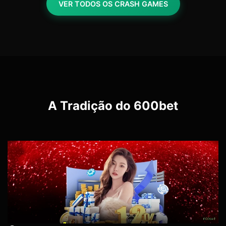
VER TODOS OS CRASH GAMES
A Tradição do
600bet