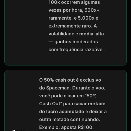
100x ocorrem algumas
vezes por hora, 500x+
raramente, e 5.000x é
extremamente raro. A
volatilidade é
média-alta
— ganhos moderados
com frequência razoável.
O
50% cash out
é exclusivo
do Spaceman. Durante o voo,
você pode clicar em "50%
Cash Out" para
sacar metade
do lucro acumulado
e deixar a
outra metade continuando.
Exemplo: aposta R$100,