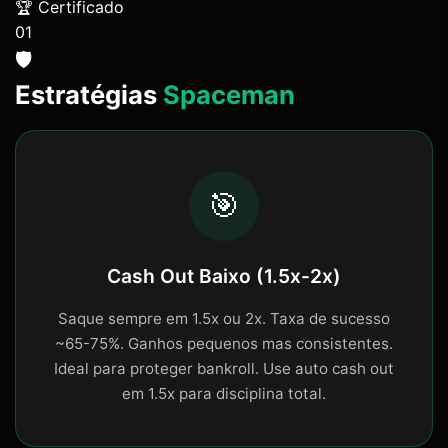
🏆 Certificado
01
🛡️
Estratégias
Spaceman
🎯
Cash Out Baixo (1.5x-2x)
Saque sempre em 1.5x ou 2x. Taxa de sucesso
~65-75%. Ganhos pequenos mas consistentes.
Ideal para proteger bankroll. Use auto cash out
em 1.5x para disciplina total.