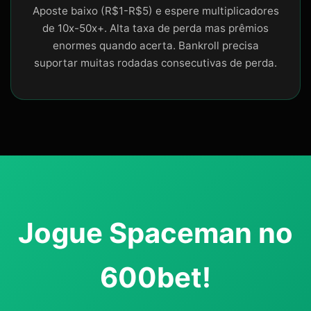
Aposte baixo (R$1-R$5) e espere multiplicadores
de 10x-50x+. Alta taxa de perda mas prêmios
enormes quando acerta. Bankroll precisa
suportar muitas rodadas consecutivas de perda.
Jogue Spaceman no
600bet!