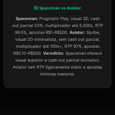
🆚 Spaceman vs Aviator
Spaceman:
Pragmatic Play, visual 3D, cash
out parcial 50%, multiplicador até 5.000x, RTP
96.5%, apostas R$1-R$500.
Aviator:
Spribe,
visual 2D minimalista, sem cash out parcial,
multiplicador até 100x+, RTP 97%, apostas
R$0.10-R$500.
Veredicto:
Spaceman oferece
visual superior e cash out parcial exclusivo.
Aviator tem RTP ligeiramente maior e apostas
mínimas menores.