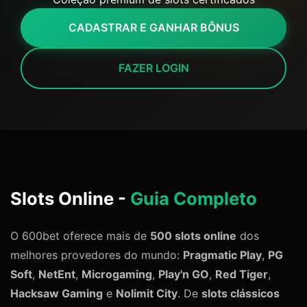
CADASTRAR E GANHAR BÔNUS
FAZER LOGIN
Slots Online -
Guia Completo
O 600bet oferece mais de
500 slots online
dos
melhores provedores do mundo:
Pragmatic Play
,
PG
Soft
,
NetEnt
,
Microgaming
,
Play'n GO
,
Red Tiger
,
Hacksaw Gaming
e
Nolimit City
. De
slots clássicos