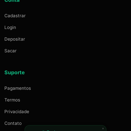
Cadastrar
Login
Depositar
Sacar
Suporte
Pagamentos
Termos
Privacidade
Contato
×