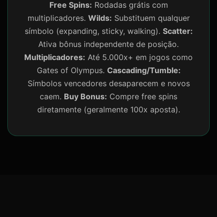
Free Spins:
Rodadas grátis com
multiplicadores.
Wilds:
Substituem qualquer
símbolo (expanding, sticky, walking).
Scatter:
Ativa bônus independente de posição.
Multiplicadores:
Até 5.000x+ em jogos como
Gates of Olympus.
Cascading/Tumble:
Símbolos vencedores desaparecem e novos
caem.
Buy Bonus:
Compre free spins
diretamente (geralmente 100x aposta).