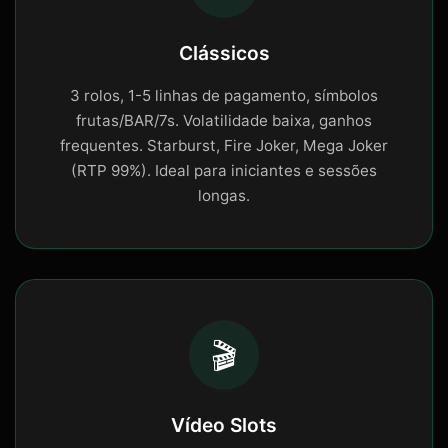
Clássicos
3 rolos, 1-5 linhas de pagamento, símbolos
frutas/BAR/7s. Volatilidade baixa, ganhos
frequentes. Starburst, Fire Joker, Mega Joker
(RTP 99%). Ideal para iniciantes e sessões
longas.
🎬
Vídeo Slots