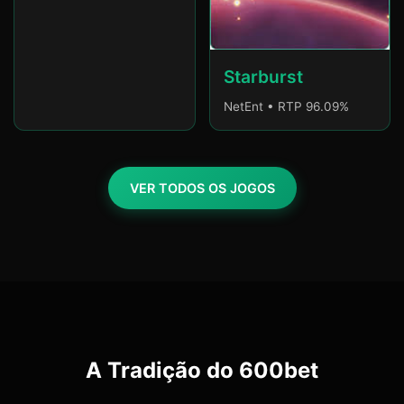
Starburst
NetEnt • RTP 96.09%
VER TODOS OS JOGOS
A Tradição do
600bet