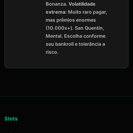
Bonanza.
Volatilidade
extrema:
Muito raro pagar,
mas prêmios enormes
(10.000x+). San Quentin,
Mental. Escolha conforme
seu bankroll e tolerância a
risco.
Slots