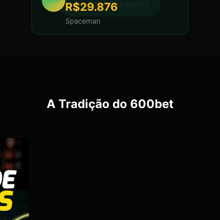
R$29.876
VER TODOS OS SLOTS
Spaceman
A Tradição do
600bet