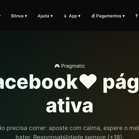
▾
Bônus ▾
Ajuda ▾
📱 App ▾
💰 Pagamentos ▾
❓
🎮 Pragmatic
acebook❤️ pági
ativa
o precisa correr: aposte com calma, espere o me
bater. Responsabilidade sempre (+18).