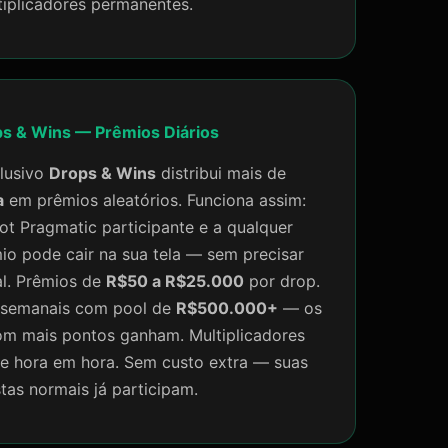
tiplicadores permanentes.
s & Wins — Prêmios Diários
lusivo
Drops & Wins
distribui mais de
a
em prêmios aleatórios. Funciona assim:
lot Pragmatic participante e a qualquer
 pode cair na sua tela — sem precisar
al. Prêmios de
R$50 a R$25.000
por drop.
s semanais com pool de
R$500.000+
— os
om mais pontos ganham. Multiplicadores
de hora em hora. Sem custo extra — suas
tas normais já participam.