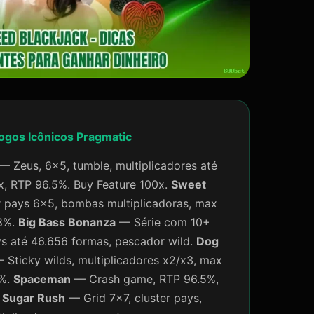
ogos Icônicos Pragmatic
— Zeus, 6x5, tumble, multiplicadores até
, RTP 96.5%. Buy Feature 100x.
Sweet
 pays 6x5, bombas multiplicadoras, max
48%.
Big Bass Bonanza
— Série com 10+
s até 46.656 formas, pescador wild.
Dog
 Sticky wilds, multiplicadores x2/x3, max
5%.
Spaceman
— Crash game, RTP 96.5%,
.
Sugar Rush
— Grid 7x7, cluster pays,