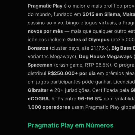
Pragmatic Play
é o maior e mais prolífico pro
do mundo, fundado em
2015 em Sliema, Malt
cassino ao vivo, bingo e jogos virtuais, a Pra
novos por mês
— mais que qualquer outro est
icônicos incluem
Gates of Olympus
(até 5.000
Bonanza
(cluster pays, até 21.175x),
Big Bass
variantes Megaways),
Dog House Megaways
(
Spaceman
(crash game, RTP 96.5%). O prog
distribui
R$250.000+ por dia
em prêmios alea
em jogos participantes pode ganhar. Licencia
Gibraltar
e 20+ jurisdições. Certificada pela
G
eCOGRA
. RTPs entre
96-96.5%
com volatilid
1.000 operadores
usam Pragmatic Play globa
Pragmatic Play em Números