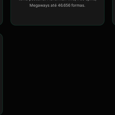
Megaways até 46.656 formas.