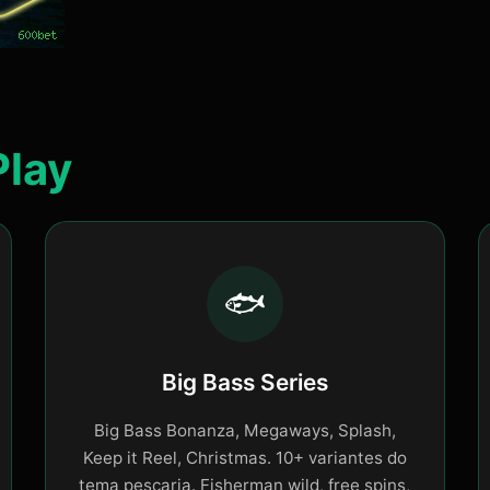
Play
🐟
Big Bass Series
Big Bass Bonanza, Megaways, Splash,
Keep it Reel, Christmas. 10+ variantes do
tema pescaria. Fisherman wild, free spins,