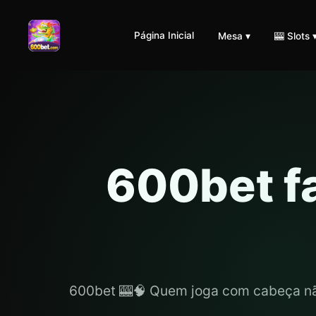
Página Inicial
Mesa ▾
🎰 Slots 
600bet f
600bet 🎰🧠 Quem joga com cabeça nã