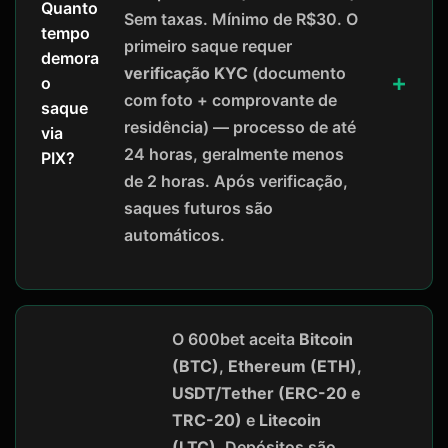
Quanto
Sem taxas. Mínimo de R$30. O
tempo
primeiro saque requer
demora
verificação KYC
(documento
o
com foto + comprovante de
saque
residência) — processo de até
via
24 horas, geralmente menos
PIX?
de 2 horas. Após verificação,
saques futuros são
automáticos.
O 600bet aceita
Bitcoin
(BTC)
,
Ethereum (ETH)
,
USDT/Tether (ERC-20 e
TRC-20)
e
Litecoin
(LTC)
. Depósitos são