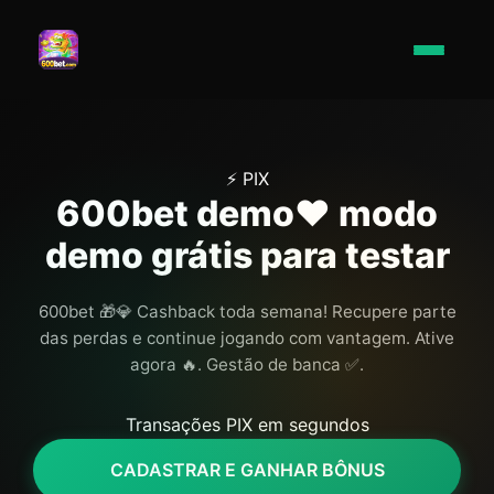
⚡ PIX
600bet demo❤️ modo
demo grátis para testar
600bet 🎁💎 Cashback toda semana! Recupere parte
das perdas e continue jogando com vantagem. Ative
agora 🔥. Gestão de banca ✅.
Transações PIX em segundos
CADASTRAR E GANHAR BÔNUS