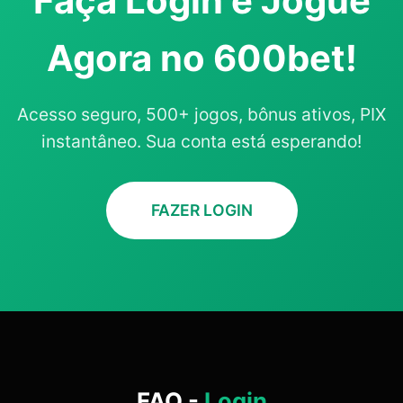
Faça Login e Jogue
Agora no 600bet!
Acesso seguro, 500+ jogos, bônus ativos, PIX
instantâneo. Sua conta está esperando!
FAZER LOGIN
FAQ -
Login