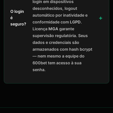
login em dispositivos
desconhecidos, logout
O login
automático por inatividade e
é
conformidade com
LGPD
.
seguro?
Licença
MGA
garante
supervisão regulatória. Seus
dados e credenciais são
armazenados com hash bcrypt
— nem mesmo a equipe do
600bet tem acesso à sua
senha.