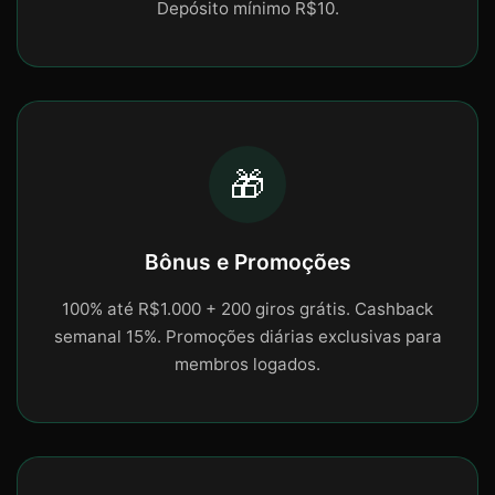
Depósito mínimo R$10.
🎁
Bônus e Promoções
100% até R$1.000 + 200 giros grátis. Cashback
semanal 15%. Promoções diárias exclusivas para
membros logados.