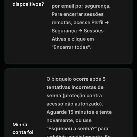
dispositivos?
por email
por segurança.
Para encerrar sessões
remotas, acesse Perfil →
Segurança → Sessões
Ativas e clique em
"Encerrar todas".
O bloqueio ocorre após
5
tentativas incorretas de
senha
(proteção contra
acesso não autorizado).
Aguarde
15 minutos
e tente
novamente, ou use
Minha
"Esqueceu a senha?"
para
conta foi
redefinir imediatamente. Se