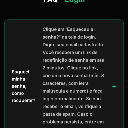
Clique em
"Esqueceu a
senha?"
na tela de login.
Digite seu email cadastrado.
Você receberá um link de
redefinição de senha em até
2 minutos. Clique no link,
Esqueci
crie uma nova senha (mín. 8
minha
caracteres, com letra
senha,
maiúscula e número) e faça
como
login normalmente. Se não
recuperar?
receber o email, verifique a
pasta de spam. Caso o
problema persista, entre em