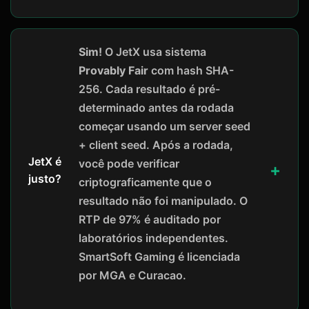
Sim!
O JetX usa sistema
Provably Fair
com hash SHA-
256. Cada resultado é pré-
determinado antes da rodada
começar usando um server seed
+ client seed. Após a rodada,
JetX é
você pode verificar
justo?
criptograficamente que o
resultado não foi manipulado. O
RTP de 97% é auditado por
laboratórios independentes.
SmartSoft Gaming é licenciada
por MGA e Curacao.