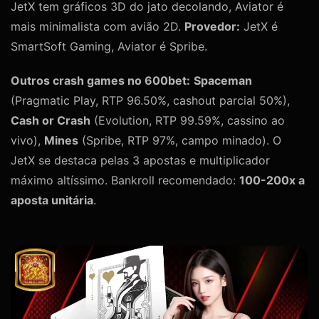
JetX tem gráficos 3D do jato decolando, Aviator é
mais minimalista com avião 2D.
Provedor:
JetX é
SmartSoft Gaming, Aviator é Spribe.
Outros crash games no 600bet:
Spaceman
(Pragmatic Play, RTP 96.50%, cashout parcial 50%),
Cash or Crash
(Evolution, RTP 99.59%, cassino ao
vivo),
Mines
(Spribe, RTP 97%, campo minado). O
JetX se destaca pelas 3 apostas e multiplicador
máximo altíssimo. Bankroll recomendado:
100-200x a
aposta unitária
.