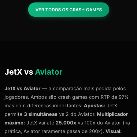
VER TODOS OS CRASH GAMES
JetX vs
Aviator
JetX vs Aviator
— a comparação mais pedida pelos
jogadores. Ambos são crash games com RTP de 97%,
mas com diferenças importantes:
Apostas:
JetX
permite
3 simultâneas
vs 2 do Aviator.
Multiplicador
máximo:
JetX vai até
25.000x
vs 100x do Aviator (na
prática, Aviator raramente passa de 200x).
Visual: