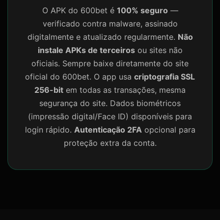
O APK do 600bet é
100% seguro
—
verificado contra malware, assinado
digitalmente e atualizado regularmente.
Não
instale APKs de terceiros
ou sites não
oficiais. Sempre baixe diretamente do site
oficial do 600bet. O app usa
criptografia SSL
256-bit
em todas as transações, mesma
segurança do site. Dados biométricos
(impressão digital/Face ID) disponíveis para
login rápido.
Autenticação 2FA
opcional para
proteção extra da conta.