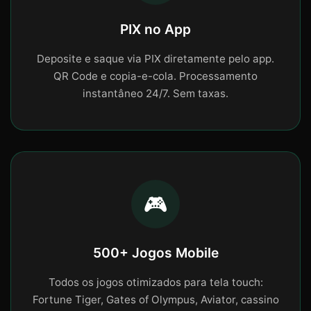
PIX no App
Deposite e saque via PIX diretamente pelo app.
QR Code e copia-e-cola. Processamento
instantâneo 24/7. Sem taxas.
🎮
500+ Jogos Mobile
Todos os jogos otimizados para tela touch:
Fortune Tiger, Gates of Olympus, Aviator, cassino