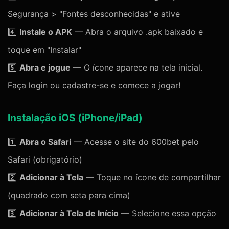
Segurança > "Fontes desconhecidas" e ative
4️⃣
Instale o APK
— Abra o arquivo .apk baixado e
toque em "Instalar"
5️⃣
Abra e jogue
— O ícone aparece na tela inicial.
Faça login ou cadastre-se e comece a jogar!
Instalação iOS (iPhone/iPad)
1️⃣
Abra o Safari
— Acesse o site do 600bet pelo
Safari (obrigatório)
2️⃣
Adicionar à Tela
— Toque no ícone de compartilhar
(quadrado com seta para cima)
3️⃣
Adicionar à Tela de Início
— Selecione essa opção