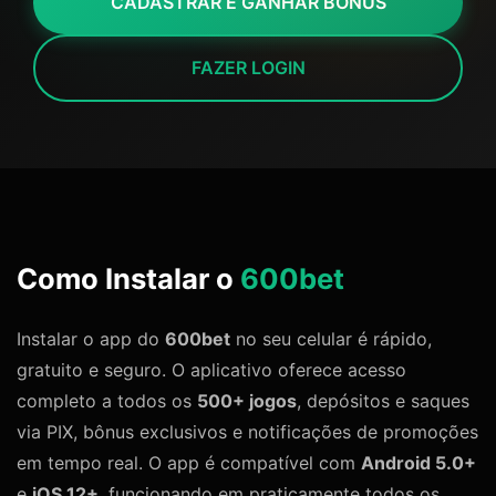
CADASTRAR E GANHAR BÔNUS
FAZER LOGIN
Como Instalar o
600bet
Instalar o app do
600bet
no seu celular é rápido,
gratuito e seguro. O aplicativo oferece acesso
completo a todos os
500+ jogos
, depósitos e saques
via PIX, bônus exclusivos e notificações de promoções
em tempo real. O app é compatível com
Android 5.0+
e
iOS 12+
, funcionando em praticamente todos os