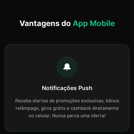
Vantagens do
App Mobile
🔔
Notificações Push
Receba alertas de promoções exclusivas, bônus
relâmpago, giros grátis e cashback diretamente
no celular. Nunca perca uma oferta!