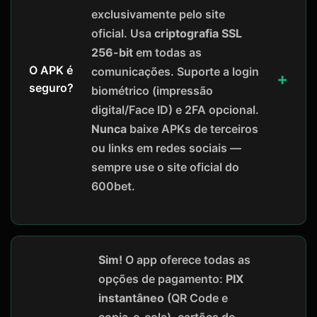
exclusivamente pelo site
oficial. Usa
criptografia SSL
256-bit
em todas as
O APK é
comunicações. Suporte a login
seguro?
biométrico (impressão
digital/Face ID) e 2FA opcional.
Nunca
baixe APKs de terceiros
ou links em redes sociais —
sempre use o site oficial do
600bet.
Sim!
O app oferece todas as
opções de pagamento:
PIX
instantâneo
(QR Code e