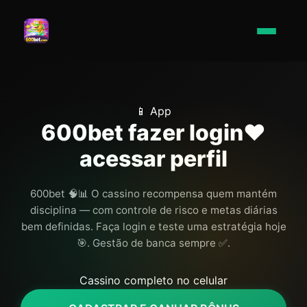
📱 App
600bet fazer login❤️
acessar perfil
600bet 🧠📊 O cassino recompensa quem mantém
disciplina — com controle de risco e metas diárias
bem definidas. Faça login e teste uma estratégia hoje
🎯. Gestão de banca sempre ✅.
Cassino completo no celular