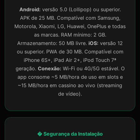
Android:
versão 5.0 (Lollipop) ou superior.
APK de 25 MB. Compatível com Samsung,
Motorola, Xiaomi, LG, Huawei, OnePlus e todas
as marcas. RAM mínimo: 2 GB.
Armazenamento: 50 MB livre.
iOS:
versão 12
ou superior. PWA de 30 MB. Compatível com
iPhone 6S+, iPad Air 2+, iPod Touch 7ª
geração.
Conexão:
Wi-Fi ou 4G/5G estável. O
app consome ~5 MB/hora de uso em slots e
~15 MB/hora em cassino ao vivo (streaming
de vídeo).
� Segurança da Instalação