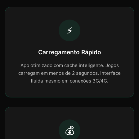
⚡
Carregamento Rápido
App otimizado com cache inteligente. Jogos
carregam em menos de 2 segundos. Interface
fluida mesmo em conexões 3G/4G.
💰