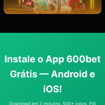
Instale o App 600bet
Grátis — Android e
iOS!
Download em 2 minutos, 500+ jogos, PIX